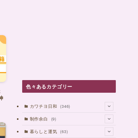
色々あるカテゴリー
失
神
カワチヨ日和
(346)
(27)
制作余白
(9)
(37)
(4)
暮らしと運気
(63)