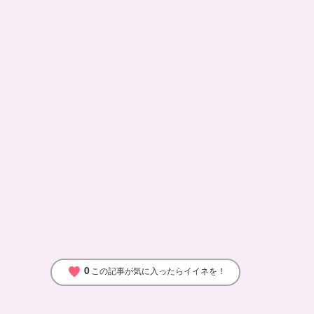
0
favorite
この記事が気に入ったらイイネを！