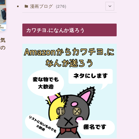
(33)
(1)
(19)
漫画ブログ
(276)
(28)
(39)
(38)
(47)
(7)
カワチヨ.になんか送ろう
(52)
(111)
運気
(16)
方の
(27)
(8)
(57)
(46)
(43)
(47)
(44)