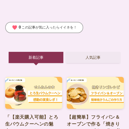
favorite
0
この記事が気に入ったらイイネを！
新着記事
人気記事
「【楽天購入可能】とろ
【超簡単】フライパン＆
生バウムクーヘンの魅
オーブンで作る「焼きり