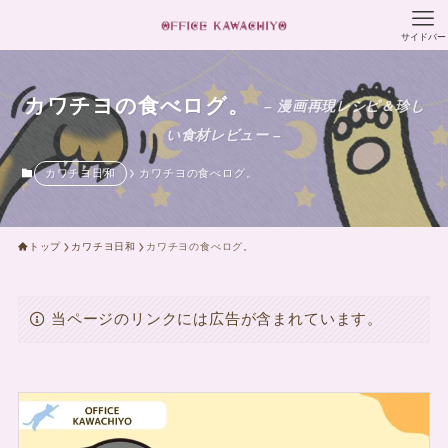
サイドバー
カワチヨの食べログ。
– 漫画再現レシピ＆珍し
い食材レビュー –
カワチヨ日和
カワチヨの食べログ。
トップ
カワチヨ日和
カワチヨの食べログ。
当ページのリンクには広告が含まれています。