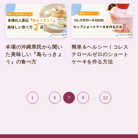
本場の沖縄県民から聞い
簡単＆ヘルシー！コレス
た美味しい『島らっきょ
テロールゼロのショート
う』の食べ方
ケーキを作る方法
1
...
6
7
8
...
12