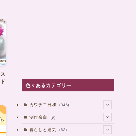
アス
イド
色々あるカテゴリー
カワチヨ日和
(346)
(27)
制作余白
(9)
(37)
(4)
暮らしと運気
(63)