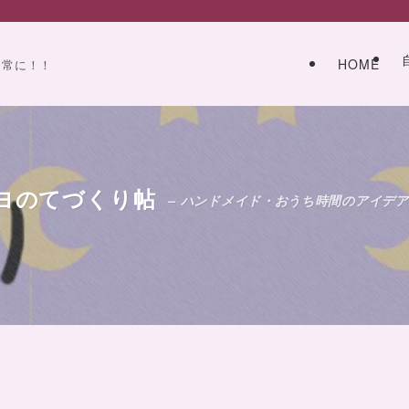
HOME
日常に！！
ヨのてづくり帖
– ハンドメイド・おうち時間のアイデア