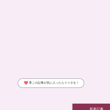
0
favorite
この記事が気に入ったらイイネを！
新着記事