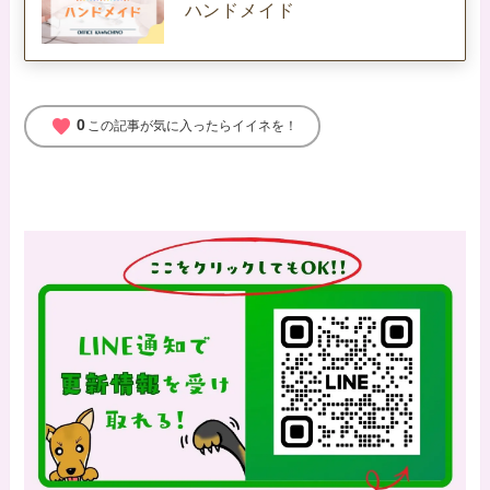
ハンドメイド
favorite
0
この記事が気に入ったらイイネを！