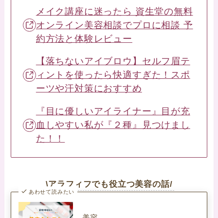
メイク講座に迷ったら 資生堂の無料
オンライン美容相談でプロに相談 予
約方法と体験レビュー
【落ちないアイブロウ】セルフ眉テ
ィントを使ったら快適すぎた！スポ
ーツや汗対策におすすめ
『目に優しいアイライナー』目が充
血しやすい私が『２種』見つけまし
た！！
\アラフィフでも役立つ美容の話/
あわせて読みたい
美容