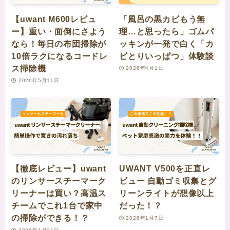
【uwant M600レビュ
「風呂の黒カビもう無
ー】重い・面倒にさよう
理…と思ったら」ゴムパ
なら！毎日の布団掃除が
ッキンが一発で白く「カ
10倍ラクになるコードレ
ビとりいっぱつ」体験談
ス掃除機
2026年4月1日
2026年5月11日
【徹底レビュー】uwant
UWANT V500を正直レ
のリンサースチーマーク
ビュー 自動ゴミ収集とグ
リーナーは買い？高温ス
リーンライトが想像以上
チームでこれ1台で家中
だった！？
の掃除ができる！？
2026年1月7日