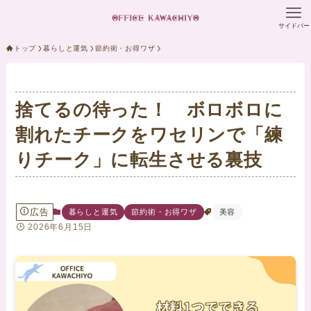
サイドバー
トップ
暮らしと運気
節約術・お得ワザ
捨てるの待った！ ボロボロに
割れたチークをワセリンで「練
りチーク」に転生させる裏技
広告
暮らしと運気
節約術・お得ワザ
美容
2026年6月15日