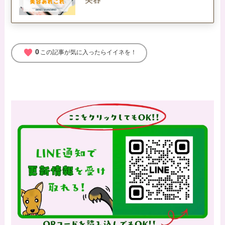
favorite
0
この記事が気に入ったらイイネを！