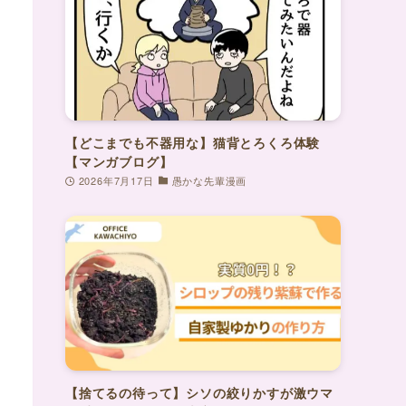
【どこまでも不器用な】猫背とろくろ体験
【マンガブログ】
2026年7月17日
愚かな先輩漫画
【捨てるの待って】シソの絞りかすが激ウマ