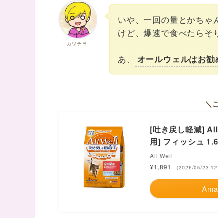
いや、一回の量とかちゃ
けど、爆速で食べたらそ
カワチヨ.
あ、
オールウェルはお勧
＼
[吐き戻し軽減] Al
用] フィッシュ 1.
All Well
¥1,891
（2026/05/23 1
Ama