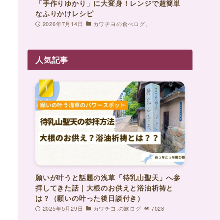
「手作りゆかり」に大変身！レンジで超簡単
なふりかけレシピ
2026年7月14日
カワチヨの食べログ。
人気記事
願いが叶うと話題の浅草「待乳山聖天」へ参
拝してきた話｜大根のお供えと浴油祈祷と
は？（願いの叶った後日談付き）
2025年5月29日
カワチヨ.の旅ログ
7028