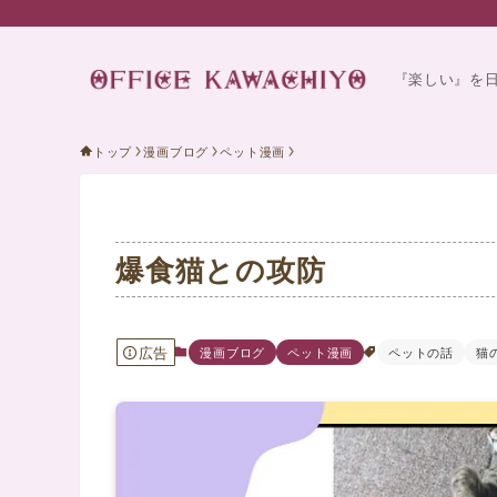
『楽しい』を
トップ
漫画ブログ
ペット漫画
爆食猫との攻防
広告
漫画ブログ
ペット漫画
ペットの話
猫