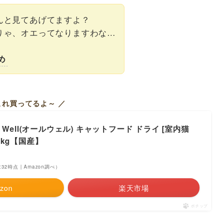
んと見てあげてますよ？
りゃ、オエってなりますわな…
め
これ買ってるよ～ ／
l Well(オールウェル) キャットフード ドライ [室内猫
6kg【国産】
2:32時点 | Amazon調べ）
zon
楽天市場
ポチップ