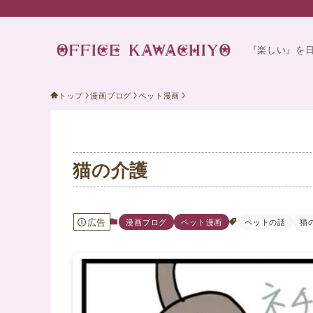
『楽しい』を
トップ
漫画ブログ
ペット漫画
猫の介護
広告
漫画ブログ
ペット漫画
ペットの話
猫