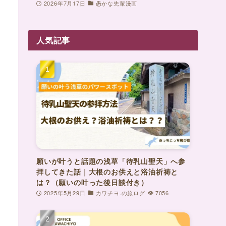
2026年7月17日
愚かな先輩漫画
人気記事
願いが叶うと話題の浅草「待乳山聖天」へ参
拝してきた話｜大根のお供えと浴油祈祷と
は？（願いの叶った後日談付き）
2025年5月29日
カワチヨ.の旅ログ
7056