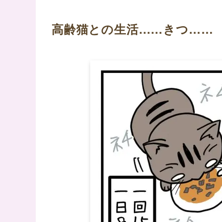
高齢猫との生活……きつ……