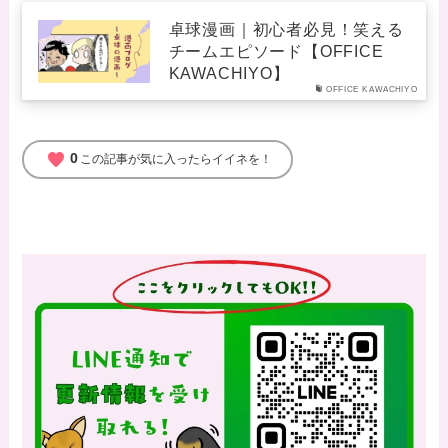
卓球漫画｜初心者必見！笑える
チームエピソード【OFFICE
KAWACHIYO】
OFFICE KAWACHIYO
favorite
0
この記事が気に入ったらイイネを！