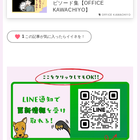
ピソード集【OFFICE
KAWACHIYO】
OFFICE KAWACHIYO
favorite
1
この記事が気に入ったらイイネを！