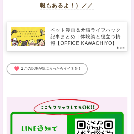
報もあるよ！）／／
ペット漫画＆犬猫ライフハック
記事まとめ｜体験談と役立つ情
報【OFFICE KAWACHIYO】
関連
favorite
1
この記事が気に入ったらイイネを！