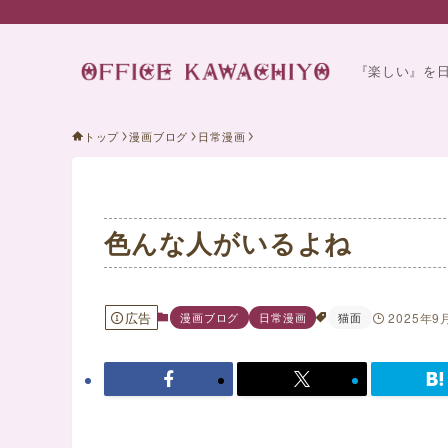
『楽しい』を
トップ
漫画ブログ
日常漫画
色んな人がいるよね
広告
漫画ブログ
日常漫画
猫面
2025年9