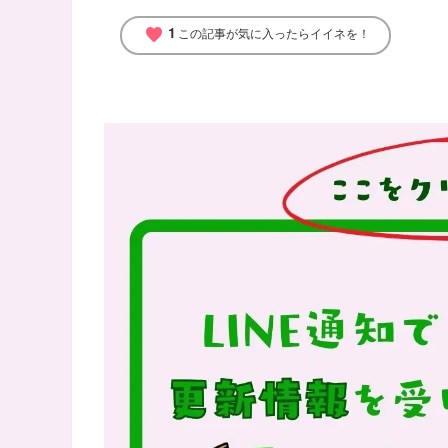
1
favorite
この記事が気に入ったらイイネを！