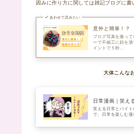
因みに作り方に関しては雑記ブログに書
あわせて読みたい
意外と簡単！？
ブログ写真を撮って
ーで不細工に顔を潰
イントで５秒…
大体こんな
日常漫画｜笑える出
笑える日常とバイト
で、日常を楽しむ漫