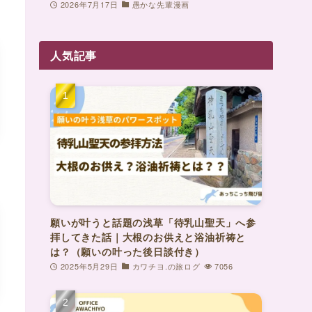
2026年7月17日
愚かな先輩漫画
人気記事
願いが叶うと話題の浅草「待乳山聖天」へ参
拝してきた話｜大根のお供えと浴油祈祷と
は？（願いの叶った後日談付き）
2025年5月29日
カワチヨ.の旅ログ
7056