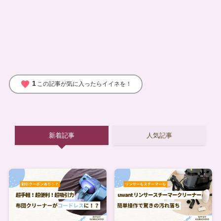
favorite
1
この記事が気に入ったらイイネを！
新着記事
人気記事