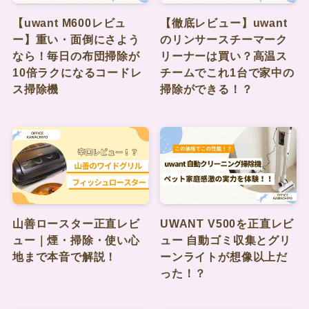
【uwant M600レビュ
【徹底レビュー】uwant
ー】重い・面倒にさよう
のリンサースチーマーク
なら！毎日の布団掃除が
リーナーは買い？高温ス
10倍ラクになるコードレ
チームでこれ1台で家中の
ス掃除機
掃除ができる！？
山善ロースター正直レビ
UWANT V500を正直レビ
ュー｜煙・掃除・使い心
ュー 自動ゴミ収集とグリ
地まで本音で解説！
ーンライトが想像以上だ
った！？