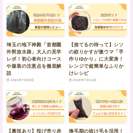
埼玉の地下神殿「首都圏
【捨てるの待って】シソ
外郭放水路」大人の見学
の絞りかすが激ウマ「手
レポ！初心者向けコース
作りゆかり」に大変身！
や服装の注意点を徹底解
レンジで超簡単なふりか
説
けレシピ
2026年7月30日
2026年7月14日
【裏技あり】投げ売り赤
換毛期の抜け毛を活用！