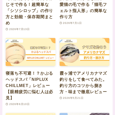
じそで作る！超簡単な
愛猫の毛で作る「猫毛フ
「シソシロップ」の作り
ェルト指人形」の簡単な
方と効能・保存期間まと
作り方
め
2026年7月1日
2026年7月13日
寝落ち不可避！？かぶる
霞ヶ浦でアメリカナマズ
ヘッドスパ「NIPLUX
釣りをして食べてみた。
CHILLMET」レビュー
釣り方のコツから捌き
【眼精疲労に悩む人は必
方・味まで徹底レビュー
見】
2026年5月21日
2026年6月10日