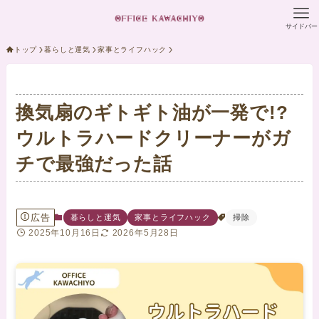
サイドバー
トップ
暮らしと運気
家事とライフハック
換気扇のギトギト油が一発で!?
ウルトラハードクリーナーがガ
チで最強だった話
広告
暮らしと運気
家事とライフハック
掃除
2025年10月16日
2026年5月28日