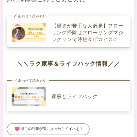
あわせて読みたい
【掃除が苦手な人必見】フロー
リング掃除はフローリングマジ
ックリンで時短＆ピカピカに
＼＼ラク家事＆ライフハック情報／／
あわせて読みたい
家事とライフハック
favorite
0
この記事が気に入ったらイイネを！