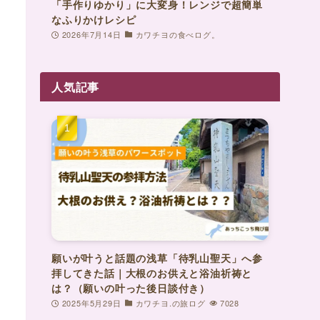
「手作りゆかり」に大変身！レンジで超簡単
なふりかけレシピ
2026年7月14日
カワチヨの食べログ。
人気記事
願いが叶うと話題の浅草「待乳山聖天」へ参
拝してきた話｜大根のお供えと浴油祈祷と
は？（願いの叶った後日談付き）
2025年5月29日
カワチヨ.の旅ログ
7028