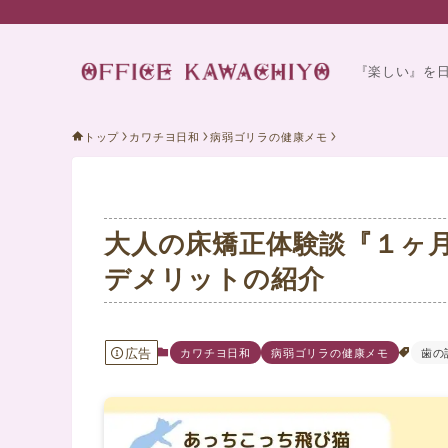
『楽しい』を
トップ
カワチヨ日和
病弱ゴリラの健康メモ
大人の床矯正体験談『１ヶ
デメリットの紹介
広告
カワチヨ日和
病弱ゴリラの健康メモ
歯の