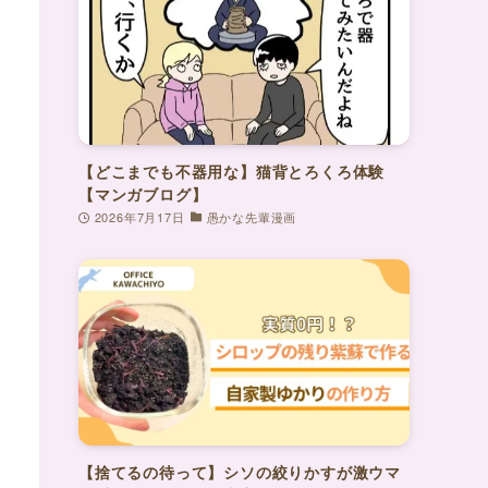
【どこまでも不器用な】猫背とろくろ体験
【マンガブログ】
2026年7月17日
愚かな先輩漫画
【捨てるの待って】シソの絞りかすが激ウマ