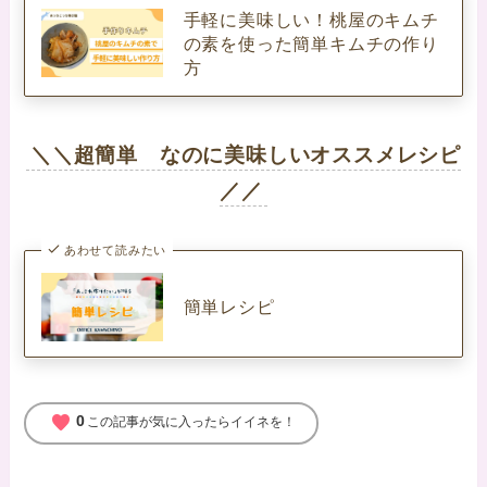
手軽に美味しい！桃屋のキムチ
の素を使った簡単キムチの作り
方
＼＼超簡単 なのに美味しいオススメレシピ
／／
あわせて読みたい
簡単レシピ
favorite
0
この記事が気に入ったらイイネを！