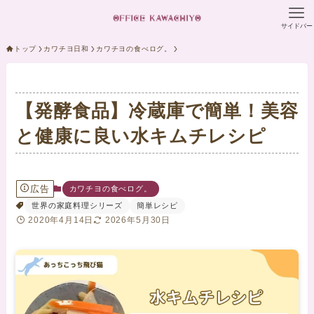
サイドバー
トップ
カワチヨ日和
カワチヨの食べログ。
【発酵食品】冷蔵庫で簡単！美容
と健康に良い水キムチレシピ
広告
カワチヨの食べログ。
世界の家庭料理シリーズ
簡単レシピ
2020年4月14日
2026年5月30日