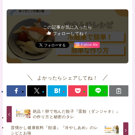
この記事が気に入ったら
フォローしてね！
Follow Me
よかったらシェアしてね！
絶品！卵で包んだ餃子『蛋餃（ダンジャオ）』
の作り方と秘密のタレ
昔懐かし健康飲料『飴湯』『冷やしあめ』のレ
シピとお味