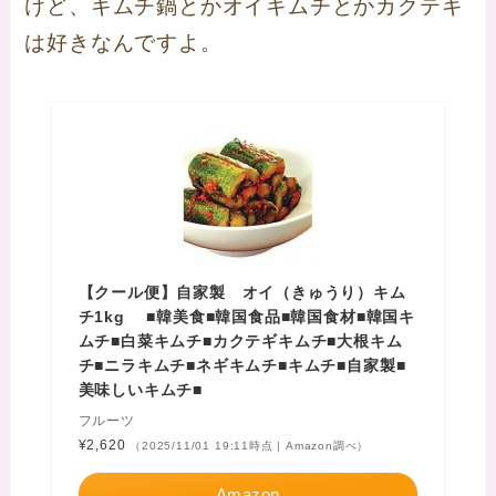
けど、キムチ鍋とかオイキムチとかカクテキ
は好きなんですよ。
【クール便】自家製 オイ（きゅうり）キム
チ1kg ■韓美食■韓国食品■韓国食材■韓国キ
ムチ■白菜キムチ■カクテギキムチ■大根キム
チ■ニラキムチ■ネギキムチ■キムチ■自家製■
美味しいキムチ■
フルーツ
¥2,620
（2025/11/01 19:11時点 | Amazon調べ）
Amazon