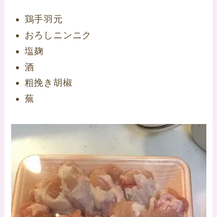
鶏手羽元
おろしニンニク
塩麹
酒
粗挽き胡椒
蕪