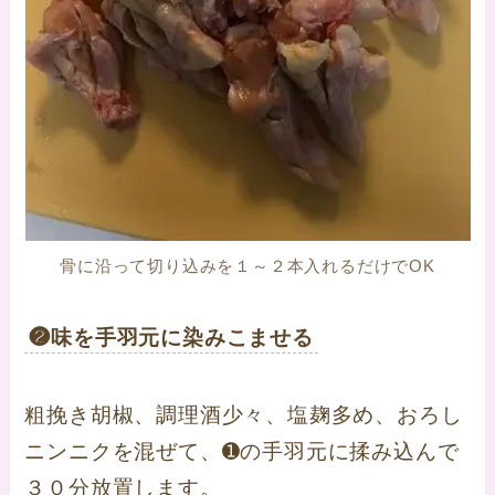
骨に沿って切り込みを１～２本入れるだけでOK
❷味を手羽元に染みこませる
粗挽き胡椒、調理酒少々、塩麹多め、おろし
ニンニクを混ぜて、➊の手羽元に揉み込んで
３０分放置します。