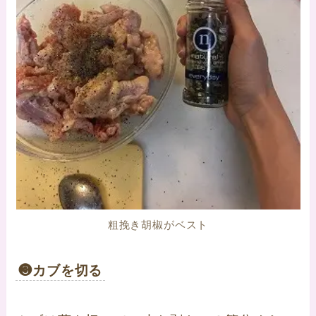
粗挽き胡椒がベスト
❸カブを切る