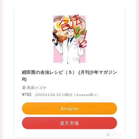
紺田照の合法レシピ（５） (月刊少年マガジン
R)
著:馬田イスケ
¥792
（2025/11/04 20:10時点 | Amazon調べ）
Amazon
楽天市場
ポチップ