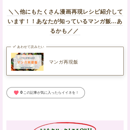
＼＼他にもたくさん漫画再現レシピ紹介して
います！！あなたが知っているマンガ飯…あ
るかも／／
あわせて読みたい
マンガ再現飯
favorite
0
この記事が気に入ったらイイネを！