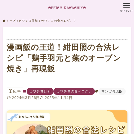
サイドバー
トップ
カワチヨ日和
カワチヨの食べログ。
漫画飯の王道！紺田照の合法レ
シピ「鶏手羽元と蕪のオーブン
焼き」再現飯
広告
カワチヨ日和
カワチヨの食べログ。
マンガ再現飯
2024年3月26日
2025年11月4日