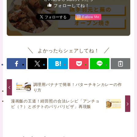
フォローしてね！
Follow Me
よかったらシェアしてね！
調理用バナナで簡単！バターチキンカレーの作
り方
漫画飯の王道！紺田照の合法レシピ「アンチョ
ビ（？）とポテトのパリパリピザ」再現飯