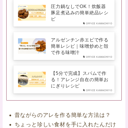
圧力鍋なしでOK！炊飯器
豚足煮込みの簡単絶品レシ
ピ
OFFICE KAWACHIYO
アルゼンチン赤エビで作る
簡単レシピ｜味噌炒めと殻
で作る味噌汁
OFFICE KAWACHIYO
【5分で完成】スパムで作
る！アレンジ自在の簡単お
にぎりレシピ
OFFICE KAWACHIYO
昔ながらのアレを作る簡単な方法は？
ちょっと珍しい食材を手に入れたんだけ