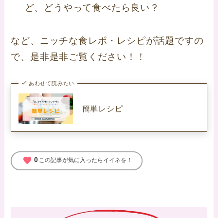
ど、どうやって食べたら良い？
など、ニッチな食レポ・レシピが話題ですの
で、是非是非ご覧ください！！
あわせて読みたい
簡単レシピ
favorite
0
この記事が気に入ったらイイネを！