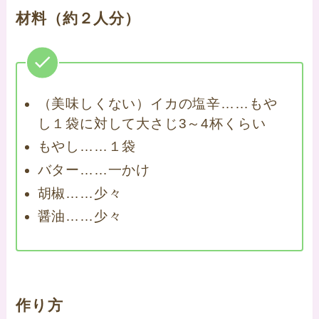
材料（約２人分）
（美味しくない）イカの塩辛……もや
し１袋に対して大さじ3～4杯くらい
もやし……１袋
バター……一かけ
胡椒……少々
醤油……少々
作り方