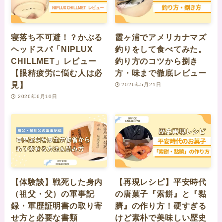
寝落ち不可避！？かぶる
霞ヶ浦でアメリカナマズ
ヘッドスパ「NIPLUX
釣りをして食べてみた。
CHILLMET」レビュー
釣り方のコツから捌き
【眼精疲労に悩む人は必
方・味まで徹底レビュー
見】
2026年5月21日
2026年6月10日
【体験談】戦死した身内
【再現レシピ】平安時代
（祖父・父）の軍事記
の唐菓子『索餅』と『黏
録・軍歴証明書の取り寄
臍』の作り方！硬すぎる
せ方と必要な書類
けど素朴で美味しい歴史