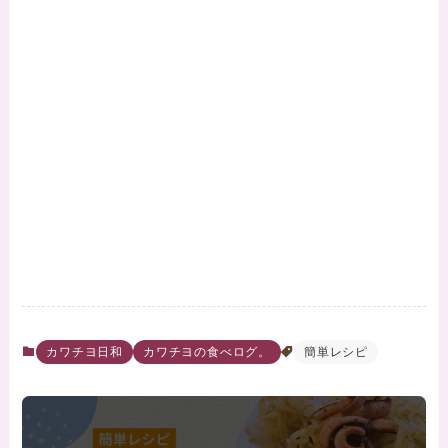
カワチヨ日和
カワチヨの食べログ。
簡単レシピ