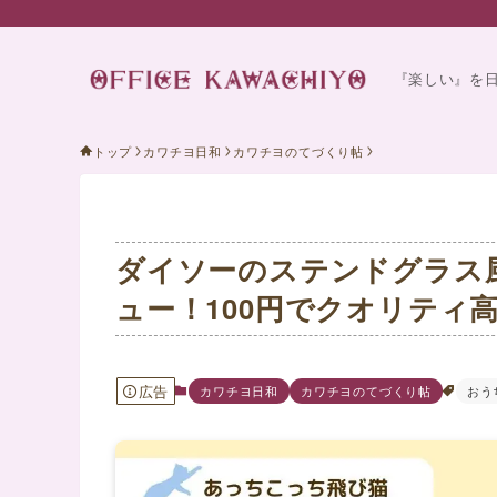
『楽しい』を
トップ
カワチヨ日和
カワチヨのてづくり帖
ダイソーのステンドグラス
ュー！100円でクオリティ
広告
カワチヨ日和
カワチヨのてづくり帖
おう