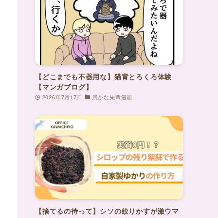
【どこまでも不器用な】猫背とろくろ体験
【マンガブログ】
2026年7月17日
愚かな先輩漫画
【捨てるの待って】シソの絞りかすが激ウマ