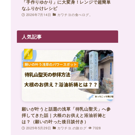
「手作りゆかり」に大変身！レンジで超簡単
なふりかけレシピ
2026年7月14日
カワチヨの食べログ。
人気記事
願いが叶うと話題の浅草「待乳山聖天」へ参
拝してきた話｜大根のお供えと浴油祈祷と
は？（願いの叶った後日談付き）
2025年5月29日
カワチヨ.の旅ログ
7028